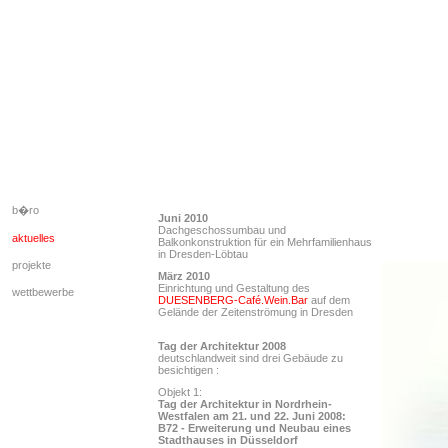
b�ro
Juni 2010
Dachgeschossumbau und
aktuelles
Balkonkonstruktion für ein Mehrfamilienhaus
in Dresden-Löbtau
projekte
März 2010
Einrichtung und Gestaltung des
wettbewerbe
DUESENBERG-Café.Wein.Bar
auf dem
Gelände der Zeitenströmung in Dresden
Tag der Architektur 2008
deutschlandweit sind drei Gebäude zu
besichtigen :
Objekt 1:
Tag der Architektur in Nordrhein-
Westfalen am 21. und 22. Juni 2008:
B72 - Erweiterung und Neubau eines
Stadthauses in Düsseldorf