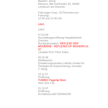
Bauherr: privat
Adresse: Alte Dorfstraße 20, 49459
Lembruch am Dümmer
Führungen (max. 20 Personen pro
Führung):
12.00 und 13.30 Uhr
Link1
Link2
07.03.08
Ausstellungseröffnung Hauptbahnhof,
Dresden
Buchpräsentation "
REFLEXE DER
MODERNE - REFLEXES OF MODERN 01-
11
"
Laudatio Prof. Peter Kulka
05.03.08
Wettbewerb
Erweiterungsneubau Leibnitz-Institut für
Ökologische Raumordnung, Dresden
2. Rang
19.11.07
Eröffnung
YUMIKO Flagship Store
New York City
01.10.07
Eröffnung
Architekturcafé FEININGER